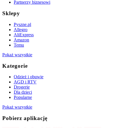
Partnerzy biznesowi
Sklepy
Pyszne.pl
Allegro
AliExpress
Amazon
Temu
Pokaż wszystkie
Kategorie
Odzież i obuwie
AGD i RTV
Drogerie
Dla dzieci
Popularne
Pokaż wszystkie
Pobierz aplikację