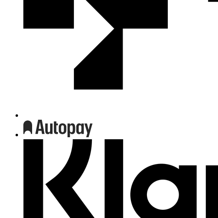
współpracy
z