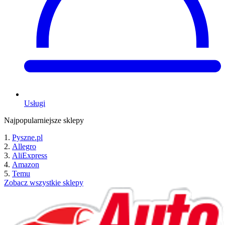
Usługi
Najpopularniejsze sklepy
Pyszne.pl
Allegro
AliExpress
Amazon
Temu
Zobacz wszystkie sklepy