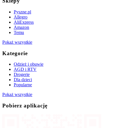
Sklepy
Pyszne.pl
Allegro
AliExpress
Amazon
Temu
Pokaż wszystkie
Kategorie
Odzież i obuwie
AGD i RTV
Drogerie
Dla dzieci
Popularne
Pokaż wszystkie
Pobierz aplikację