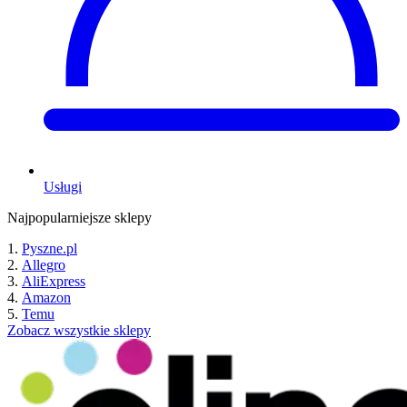
Usługi
Najpopularniejsze sklepy
Pyszne.pl
Allegro
AliExpress
Amazon
Temu
Zobacz wszystkie sklepy