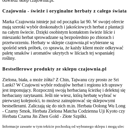
odwiedź sklep czajownia.pl.
Czajownia - świeże i oryginalne herbaty z całego świata
Marka Czajownia istnieje już od początku lat 90. W swojej ofercie
mają szeroki wybór doskonałych i jakościowych herbat z plantacji
na całym świecie. Dzięki osobistym kontaktom świeże liście i
mieszanki herbat sprowadzane są bezpośrednio po zbiorach i
przetworzeniu. Herbaty w sklepie czajownia.pl wybierane są
spośród setek próbek, co sprawia, że każdy klient może odkrywać
paletę smaków i aromatów ukrytych w liściach tej wspaniałej
rośliny.
Bestsellerowe produkty ze sklepu czajownia.pl
Zielona, biała, a może żółta? Z Chin, Tajwanu czy prosto ze Sri
Lanki? W Czajowni wybór rodzajów herbat i regionu ich uprawy
jest imponujący. Rozpocznij swoją herbacianą ścieżkę i delektuj się
herbaciany rarytasami. Jeśli nie wiesz, którą herbatę wybrać w
pierwszej kolejności, to możesz zainspirować się sklepowymi
bestsellerami. Zaliczają się do nich m.in. Herbata Oolong Wu Long
- Czarny Smok, Herbata Zielona Matcha Codzienna Uji Kyoto czy
Herbata Czarna Jin Zhen Gold - Złote Szpilki.
Informacje zawarte w tym tekście pochodzą od wybranego sklepu i mogą ulec