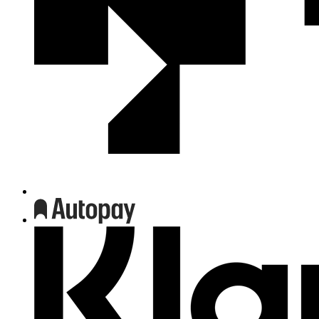
We
współpracy
z