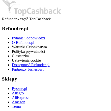
Refunder - część TopCashback
Refunder.pl
Pytania i odpowiedzi
O Refunder.pl
Warunki Członkostwa
Polityka prywatności
Ciasteczka
Ustawienia cookie
Dostępność Refunder.pl
Partnerzy biznesowi
Sklepy
Pyszne.pl
Allegro
AliExpress
Amazon
Temu