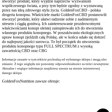
stworzyć produkt, który wyjdzie naprzeciw wyzwaniom
współczesnego świata, a przy tym będzie zgodny z wyznawaną
przez nas ideą zdrowego stylu życia. GoldenFoxCBD - polska
drogeria konopna. Właściciele marki GoldenFoxCBD postanowili
stworzyć produkt, który ułatwi radzenie sobie z nadmiernym
stresem i ciągłą gonitwą. Ich zainteresowanie prozdrowotnymi
właściwościami konopi oleistej zainspirowało ich do stworzenia
własnego produktu konopnego. W poszukiwaniu ekologicznych
upraw konopi zjeździli całą Polskę, ale w końcu udało się dotrzeć
do najlepszej jakości surowca. To był początek do utworzenia
produktu konopnego typu FULL SPECTRUM z wysoką
zawartością CBD oraz CBG
Informacje zawarte w tym tekście pochodzą od wybranego sklepu i mogą ulec
zmianie. Z tego względu nie ponosimy odpowiedzialności za treści zewnętrzne.
Aktualne i wiążące informacje znajdziesz zawsze na stronie internetowej
danego sklepu.
GoldenFoxNutrition zawsze oferuje: