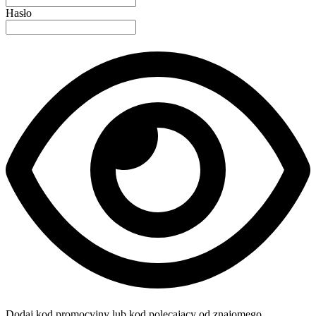
Hasło
Dodaj kod promocyjny lub kod polecający od znajomego