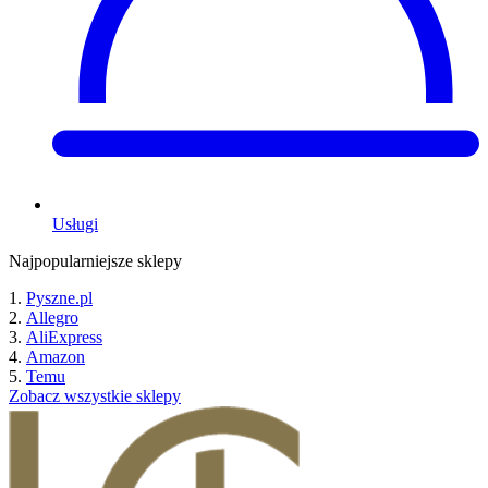
Usługi
Najpopularniejsze sklepy
Pyszne.pl
Allegro
AliExpress
Amazon
Temu
Zobacz wszystkie sklepy