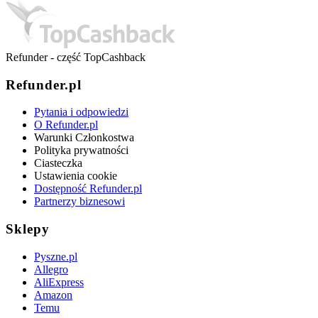
Refunder - część TopCashback
Refunder.pl
Pytania i odpowiedzi
O Refunder.pl
Warunki Członkostwa
Polityka prywatności
Ciasteczka
Ustawienia cookie
Dostępność Refunder.pl
Partnerzy biznesowi
Sklepy
Pyszne.pl
Allegro
AliExpress
Amazon
Temu