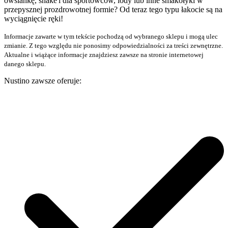
owsiankę, shake'i dla sportowców, lody lub inne smakołyki w
przepysznej prozdrowotnej formie? Od teraz tego typu łakocie są na
wyciągnięcie ręki!
Informacje zawarte w tym tekście pochodzą od wybranego sklepu i mogą ulec
zmianie. Z tego względu nie ponosimy odpowiedzialności za treści zewnętrzne.
Aktualne i wiążące informacje znajdziesz zawsze na stronie internetowej
danego sklepu.
Nustino zawsze oferuje: