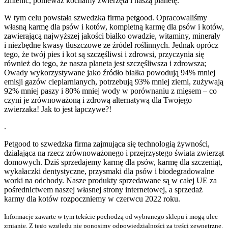
zmienić, ponieważ kochamy zwierzęta i naszą planetę.
W tym celu powstała szwedzka firma petgood. Opracowaliśmy
własną karmę dla psów i kotów, kompletną karmę dla psów i kotów,
zawierającą najwyższej jakości białko owadzie, witaminy, minerały
i niezbędne kwasy tłuszczowe ze źródeł roślinnych. Jednak oprócz
tego, że twój pies i kot są szczęśliwsi i zdrowsi, przyczynia się
również do tego, że nasza planeta jest szczęśliwsza i zdrowsza;
Owady wykorzystywane jako źródło białka powodują 94% mniej
emisji gazów cieplarnianych, potrzebują 93% mniej ziemi, zużywają
92% mniej paszy i 80% mniej wody w porównaniu z mięsem – co
czyni je zrównoważoną i zdrową alternatywą dla Twojego
zwierzaka! Jak to jest łapczywe?!
.
Petgood to szwedzka firma zajmująca się technologią żywności,
działająca na rzecz zrównoważonego i przejrzystego świata zwierząt
domowych. Dziś sprzedajemy karmę dla psów, karmę dla szczeniąt,
wykałaczki dentystyczne, przysmaki dla psów i biodegradowalne
worki na odchody. Nasze produkty sprzedawane są w całej UE za
pośrednictwem naszej własnej strony internetowej, a sprzedaż
karmy dla kotów rozpoczniemy w czerwcu 2022 roku.
Informacje zawarte w tym tekście pochodzą od wybranego sklepu i mogą ulec
zmianie. Z tego względu nie ponosimy odpowiedzialności za treści zewnętrzne.