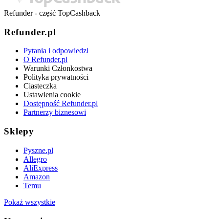
Refunder - część TopCashback
Refunder.pl
Pytania i odpowiedzi
O Refunder.pl
Warunki Członkostwa
Polityka prywatności
Ciasteczka
Ustawienia cookie
Dostępność Refunder.pl
Partnerzy biznesowi
Sklepy
Pyszne.pl
Allegro
AliExpress
Amazon
Temu
Pokaż wszystkie