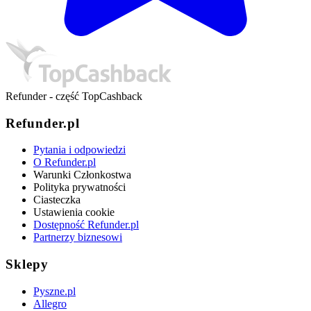
Refunder - część TopCashback
Refunder.pl
Pytania i odpowiedzi
O Refunder.pl
Warunki Członkostwa
Polityka prywatności
Ciasteczka
Ustawienia cookie
Dostępność Refunder.pl
Partnerzy biznesowi
Sklepy
Pyszne.pl
Allegro