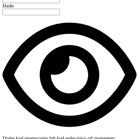
Hasło
Dodaj kod promocyjny lub kod polecający od znajomego