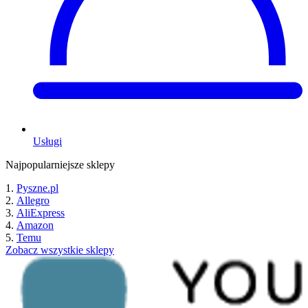
Usługi
Najpopularniejsze sklepy
Pyszne.pl
Allegro
AliExpress
Amazon
Temu
Zobacz wszystkie sklepy