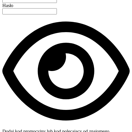
Hasło
Dodaj kod promocyjny lub kod polecający od znajomego