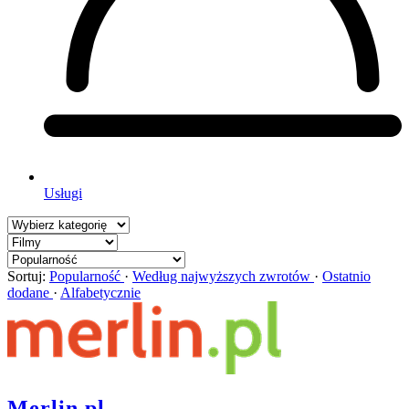
Usługi
Sortuj:
Popularność
·
Według najwyższych zwrotów
·
Ostatnio
dodane
·
Alfabetycznie
Merlin.pl