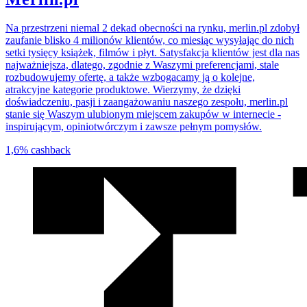
Na przestrzeni niemal 2 dekad obecności na rynku, merlin.pl zdobył
zaufanie blisko 4 milionów klientów, co miesiąc wysyłając do nich
setki tysięcy książek, filmów i płyt. Satysfakcja klientów jest dla nas
najważniejsza, dlatego, zgodnie z Waszymi preferencjami, stale
rozbudowujemy ofertę, a także wzbogacamy ją o kolejne,
atrakcyjne kategorie produktowe. Wierzymy, że dzięki
doświadczeniu, pasji i zaangażowaniu naszego zespołu, merlin.pl
stanie się Waszym ulubionym miejscem zakupów w internecie -
inspirującym, opiniotwórczym i zawsze pełnym pomysłów.
1,6%
cashback
We
współpracy
z