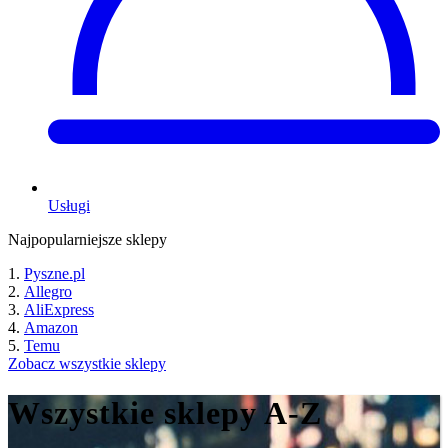
Usługi
Najpopularniejsze sklepy
Pyszne.pl
Allegro
AliExpress
Amazon
Temu
Zobacz wszystkie sklepy
Wszystkie sklepy A-Z