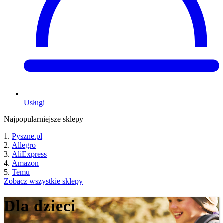
Usługi
Najpopularniejsze sklepy
Pyszne.pl
Allegro
AliExpress
Amazon
Temu
Zobacz wszystkie sklepy
Dla dzieci