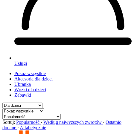
Usługi
Pokaż wszystkie
Akcesoria dla dzieci
Ubranka
Wózki dla dzieci
Zabawki
Sortuj:
Popularność
·
Według najwyższych zwrotów
·
Ostatnio
dodane
·
Alfabetycznie