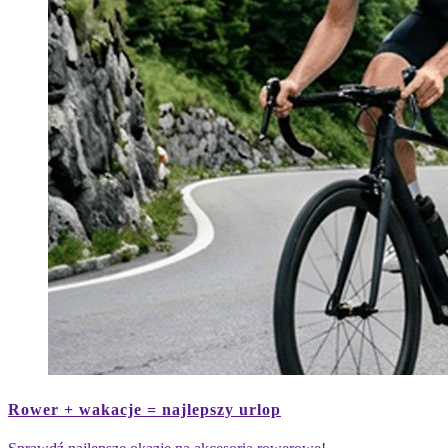
Mężczyzna
na
Rower + wakacje = najlepszy urlop
rowerze
górskim