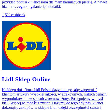
przykład poduszki i akcesoria dla mam karmiących piersią. A nawet
biżuterie, zegarki, galanterię i dodatki.
1,5%
cashback
Lidl Sklep Online
Każdego dnia firma Lidl Polska dąży do tego, aby zapewniać
klientom artykuły wysokiej jakości, w atrakcyjnych, niskich cenach,
wyprodukowane w sposób zrównoważony. Postępujemy w myśl
idei „Więcej na radość z życia”. Dążymy do tego aby nasi klienci
dokonując zakupów w sklepie Lidl, dzięki oszczędności czasu i