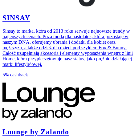
SINSAY
Sinsay to marka, która od 2013 roku serwuje najnowsze trendy w
najlepszych cenach. Poza modą dla nastolatek, która pozostaje w
naszym DNA, oferujemy ubrania i dodatki dla kobiet oraz
mężczyzn, a także odzież dla dzieci pod szyldem Fox & Bunny.
Całość uzupełniają akcesoria i elementy wyposażenia wnętrz z linii
Home, która przypieczętowuje nasz status, jako prężnie działającej
marki lifestyle’owej.
5%
cashback
Lounge by Zalando