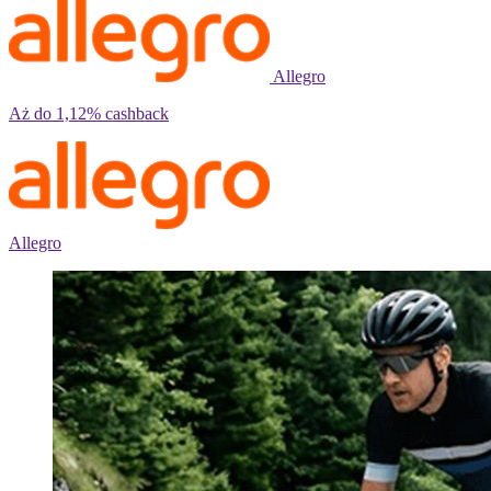
Allegro
Aż do
1,12%
cashback
Allegro