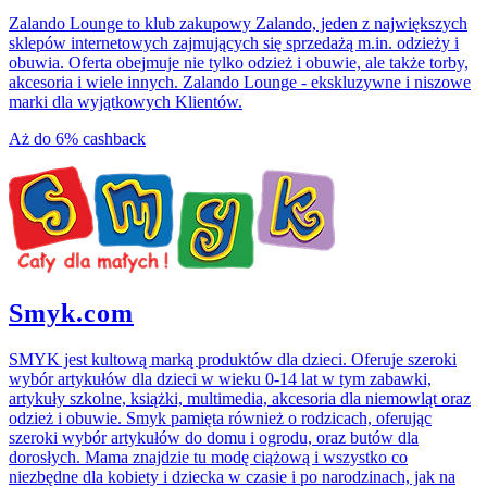
Zalando Lounge to klub zakupowy Zalando, jeden z największych
sklepów internetowych zajmujących się sprzedażą m.in. odzieży i
obuwia. Oferta obejmuje nie tylko odzież i obuwie, ale także torby,
akcesoria i wiele innych. Zalando Lounge - ekskluzywne i niszowe
marki dla wyjątkowych Klientów.
Aż do
6%
cashback
Smyk.com
SMYK jest kultową marką produktów dla dzieci. Oferuje szeroki
wybór artykułów dla dzieci w wieku 0-14 lat w tym zabawki,
artykuły szkolne, książki, multimedia, akcesoria dla niemowląt oraz
odzież i obuwie. Smyk pamięta również o rodzicach, oferując
szeroki wybór artykułów do domu i ogrodu, oraz butów dla
dorosłych. Mama znajdzie tu modę ciążową i wszystko co
niezbędne dla kobiety i dziecka w czasie i po narodzinach, jak na