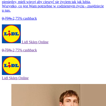
pieniędzy, mieli więcej aby cieszyć się życiem tak jak lubią.
Wszystko, co jest Wam potrzebne w codziennym życiu - znajdziecie
u nas.
0,75%
2,75%
cashback
Lidl Sklep Online
0,75%
2,75%
cashback
Lidl Sklep Online