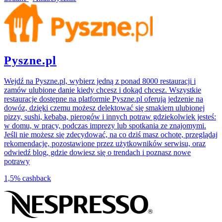
Pyszne.pl
Wejdź na Pyszne.pl, wybierz jedną z ponad 8000 restauracji i
zamów ulubione danie kiedy chcesz i dokąd chcesz. Wszystkie
restauracje dostępne na platformie Pyszne.pl oferują jedzenie na
dowóz, dzięki czemu możesz delektować się smakiem ulubionej
pizzy, sushi, kebaba, pierogów i innych potraw gdziekolwiek jesteś:
w domu, w pracy, podczas imprezy lub spotkania ze znajomymi.
Jeśli nie możesz się zdecydować, na co dziś masz ochotę, przeglądaj
rekomendacje, pozostawione przez użytkowników serwisu, oraz
odwiedź blog, gdzie dowiesz się o trendach i poznasz nowe
potrawy
1,5%
cashback