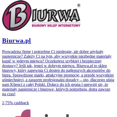
Biurwa.pl
Prowadzisz firmę i potrzebne Ci niedrogie, ale dobre artykuły
papiernicze? Zależy Ci na tym, aby wszystkie niezbędne materiały
kupić w jednym miejscu? Oczekujesz szybkiej i bezpiecznej
dostawy? Jeśli tak, jesteś w dobrym miejscu. Biurwa.pl to sklep
biurowy, który zapewnia Ci dostęp do najlepszych akcesoriów do
biura. Sprawdzone marki, atrakcyjne promocje, a przede wszystkim
uśmiechnięci, a zarazem profesjonalni doradcy – oto, dlaczego ufają
nam Klienci z całej Polski. Dołącz do ich grona i upewnij się, że
materiały papiernicze i biurowe, których potrzebują, dotrą zawsze
na czas!
2,75%
cashback