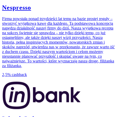
Nespresso
Firma powstała ponad trzydzieści lat temu na bazie prostej reguły –
stworzyć wyjątkową kawę dla każdego. Ta podstawowa koncepcja
napędza działalność naszej firmy do dziś. Nasza wyjątkowa recepta
na sukces świetnie się sprawdza – nie tylko dzięki temu, co już
osiągnęliśmy, ale także dzięki naszej wizji przyszłości. Nasza
historia, pełna inspirujących momentów, nowatorskich zmian i
skoków naprzód, utwierdza nas w przekonaniu, że zawsze warto iść
z duchem czasu. Dzięki naszym wartościom i celom możemy
nieustannie planować przyszłość i skupiać uwagę na tym, co
najważniejsze. To wartości, które wyznaczają naszą drogę, filiżanka
za filiżanką.
2,5%
cashback