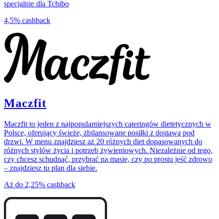
specjalnie dla Tchibo
4,5%
cashback
Maczfit
Maczfit to jeden z najpopularniejszych cateringów dietetycznych w
Polsce, oferujący świeże, zbilansowane posiłki z dostawą pod
drzwi. W menu znajdziesz aż 20 różnych diet dopasowanych do
różnych stylów życia i potrzeb żywieniowych. Niezależnie od tego,
czy chcesz schudnąć, przybrać na masie, czy po prostu jeść zdrowo
– znajdziesz tu plan dla siebie.
Aż do
2,25%
cashback