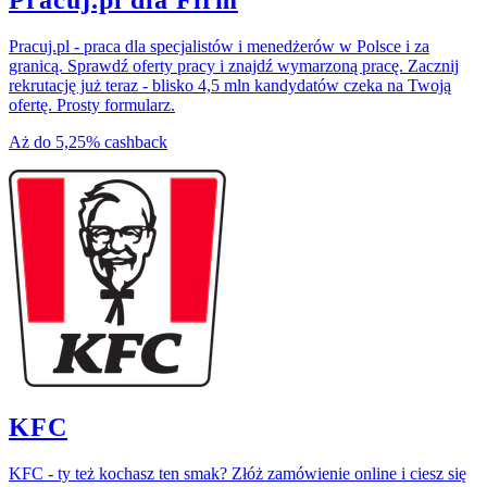
Pracuj.pl dla Firm
Pracuj.pl - praca dla specjalistów i menedżerów w Polsce i za
granicą. Sprawdź oferty pracy i znajdź wymarzoną pracę. Zacznij
rekrutację już teraz - blisko 4,5 mln kandydatów czeka na Twoją
ofertę. Prosty formularz.
Aż do
5,25%
cashback
KFC
KFC - ty też kochasz ten smak? Złóż zamówienie online i ciesz się