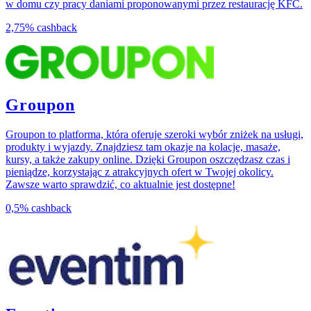
w domu czy pracy daniami proponowanymi przez restaurację KFC.
2,75%
cashback
Groupon
Groupon to platforma, która oferuje szeroki wybór zniżek na usługi,
produkty i wyjazdy. Znajdziesz tam okazje na kolacje, masaże,
kursy, a także zakupy online. Dzięki Groupon oszczędzasz czas i
pieniądze, korzystając z atrakcyjnych ofert w Twojej okolicy.
Zawsze warto sprawdzić, co aktualnie jest dostępne!
0,5%
cashback