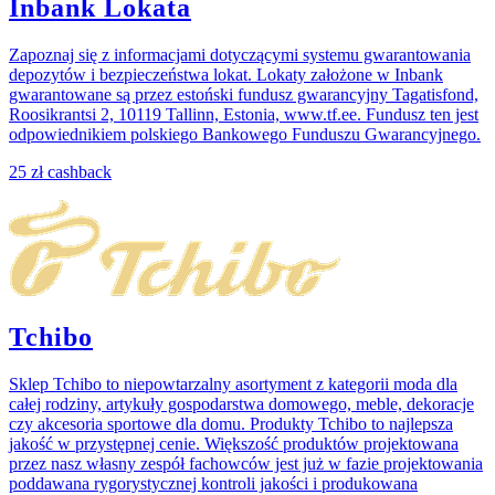
Inbank Lokata
Zapoznaj się z informacjami dotyczącymi systemu gwarantowania
depozytów i bezpieczeństwa lokat. Lokaty założone w Inbank
gwarantowane są przez estoński fundusz gwarancyjny Tagatisfond,
Roosikrantsi 2, 10119 Tallinn, Estonia, www.tf.ee. Fundusz ten jest
odpowiednikiem polskiego Bankowego Funduszu Gwarancyjnego.
25 zł
cashback
Tchibo
Sklep Tchibo to niepowtarzalny asortyment z kategorii moda dla
całej rodziny, artykuły gospodarstwa domowego, meble, dekoracje
czy akcesoria sportowe dla domu. Produkty Tchibo to najlepsza
jakość w przystępnej cenie. Większość produktów projektowana
przez nasz własny zespół fachowców jest już w fazie projektowania
poddawana rygorystycznej kontroli jakości i produkowana