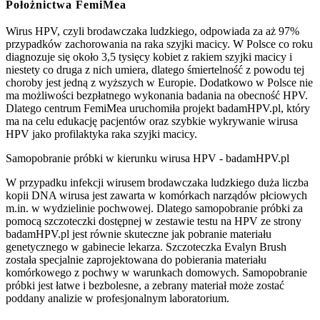
Położnictwa FemiMea
Wirus HPV, czyli brodawczaka ludzkiego, odpowiada za aż 97%
przypadków zachorowania na raka szyjki macicy. W Polsce co roku
diagnozuje się około 3,5 tysięcy kobiet z rakiem szyjki macicy i
niestety co druga z nich umiera, dlatego śmiertelność z powodu tej
choroby jest jedną z wyższych w Europie. Dodatkowo w Polsce nie
ma możliwości bezpłatnego wykonania badania na obecność HPV.
Dlatego centrum FemiMea uruchomiła projekt badamHPV.pl, który
ma na celu edukację pacjentów oraz szybkie wykrywanie wirusa
HPV jako profilaktyka raka szyjki macicy.
Samopobranie próbki w kierunku wirusa HPV - badamHPV.pl
W przypadku infekcji wirusem brodawczaka ludzkiego duża liczba
kopii DNA wirusa jest zawarta w komórkach narządów płciowych
m.in. w wydzielinie pochwowej. Dlatego samopobranie próbki za
pomocą szczoteczki dostępnej w zestawie testu na HPV ze strony
badamHPV.pl jest równie skuteczne jak pobranie materiału
genetycznego w gabinecie lekarza. Szczoteczka Evalyn Brush
została specjalnie zaprojektowana do pobierania materiału
komórkowego z pochwy w warunkach domowych. Samopobranie
próbki jest łatwe i bezbolesne, a zebrany materiał może zostać
poddany analizie w profesjonalnym laboratorium.