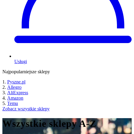
Usługi
Najpopularniejsze sklepy
Pyszne.pl
Allegro
AliExpress
Amazon
Temu
Zobacz wszystkie sklepy
Wszystkie sklepy A-Z