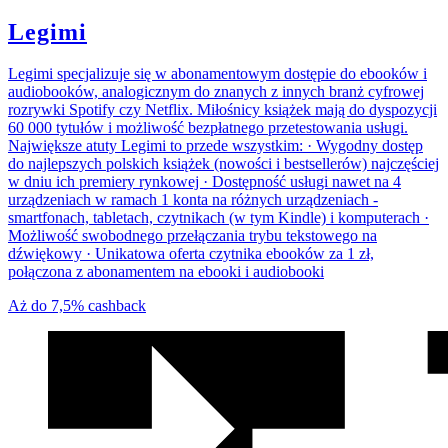
Legimi
Legimi specjalizuje się w abonamentowym dostępie do ebooków i
audiobooków, analogicznym do znanych z innych branż cyfrowej
rozrywki Spotify czy Netflix. Miłośnicy książek mają do dyspozycji
60 000 tytułów i możliwość bezpłatnego przetestowania usługi.
Największe atuty Legimi to przede wszystkim: · Wygodny dostęp
do najlepszych polskich książek (nowości i bestsellerów) najczęściej
w dniu ich premiery rynkowej · Dostępność usługi nawet na 4
urządzeniach w ramach 1 konta na różnych urządzeniach -
smartfonach, tabletach, czytnikach (w tym Kindle) i komputerach ·
Możliwość swobodnego przełączania trybu tekstowego na
dźwiękowy · Unikatowa oferta czytnika ebooków za 1 zł,
połączona z abonamentem na ebooki i audiobooki
Aż do
7,5%
cashback
We
współpracy
z