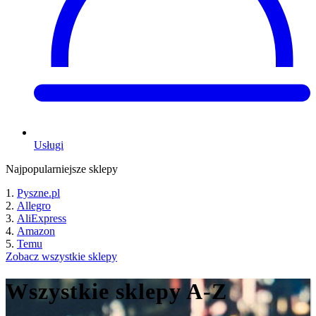
Usługi
Najpopularniejsze sklepy
Pyszne.pl
Allegro
AliExpress
Amazon
Temu
Zobacz wszystkie sklepy
Wszystkie sklepy A-Z