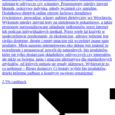
substancje odżywcze czy witaminy. Proponujemy między innymi
błonnik, pokrzywę indyjską, młody jęczmień czy spirulinę.
Dodatkowo dietetyk online oferuje fachowe doradztwo
żywieniowe, prowadząc własny gabinet dietetyczny we Wrocławiu.
Wykonuje między innymi testy na nietolerancje pokarmowe, a także
proponuje spersonalizowane układanie jadłospisów przez internet
lub podczas indywidualnych spotkań. Przez wiele lat krążyło w
społeczeństwie przekonanie, że ekologiczne, zdrowe jedzenie jest
ciężko dostępne, drogie i mniej smaczne niż wcześniej znane nam
produkty. Misją naszego internetowego eko sklepu jest zmienić to
twierdzenie i propagować powrót do naturalnych, bio produktów,
które nie tylko dostarczają składników odżywczych czy minerałów,
ale także są świetną, tanią i smaczną alternatywą dla standardowych
artykułów, od których uginają się regały sklepowe. Wybierajcie to,
co najlepsze – Biogo dostarczy Ci bogaty wybór bio produktów,
dzięki któremu zadbasz o kondycję swojego organizmu!
2,5%
cashback
We
współpracy
z