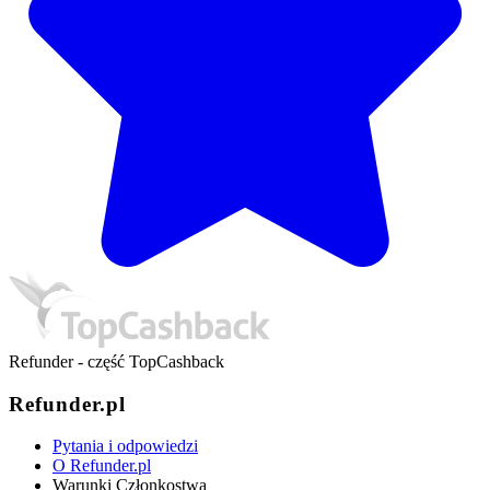
Refunder - część TopCashback
Refunder.pl
Pytania i odpowiedzi
O Refunder.pl
Warunki Członkostwa