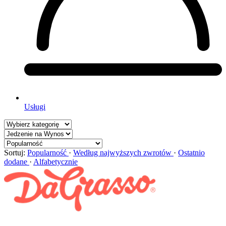
Usługi
Sortuj:
Popularność
·
Według najwyższych zwrotów
·
Ostatnio
dodane
·
Alfabetycznie