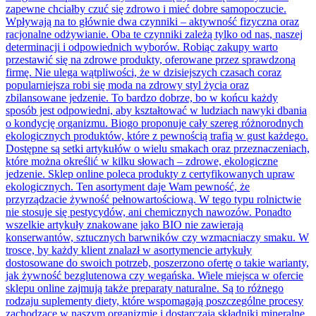
zapewne chciałby czuć się zdrowo i mieć dobre samopoczucie.
Wpływają na to głównie dwa czynniki – aktywność fizyczna oraz
racjonalne odżywianie. Oba te czynniki zależą tylko od nas, naszej
determinacji i odpowiednich wyborów. Robiąc zakupy warto
przestawić się na zdrowe produkty, oferowane przez sprawdzoną
firmę. Nie ulega wątpliwości, że w dzisiejszych czasach coraz
popularniejsza robi się moda na zdrowy styl życia oraz
zbilansowane jedzenie. To bardzo dobrze, bo w końcu każdy
sposób jest odpowiedni, aby kształtować w ludziach nawyki dbania
o kondycję organizmu. Biogo proponuje cały szereg różnorodnych
ekologicznych produktów, które z pewnością trafią w gust każdego.
Dostępne są setki artykułów o wielu smakach oraz przeznaczeniach,
które można określić w kilku słowach – zdrowe, ekologiczne
jedzenie. Sklep online poleca produkty z certyfikowanych upraw
ekologicznych. Ten asortyment daje Wam pewność, że
przyrządzacie żywność pełnowartościową. W tego typu rolnictwie
nie stosuje się pestycydów, ani chemicznych nawozów. Ponadto
wszelkie artykuły znakowane jako BIO nie zawierają
konserwantów, sztucznych barwników czy wzmacniaczy smaku. W
trosce, by każdy klient znalazł w asortymencie artykuły
dostosowane do swoich potrzeb, poszerzono ofertę o takie warianty,
jak żywność bezglutenowa czy wegańska. Wiele miejsca w ofercie
sklepu online zajmują także preparaty naturalne. Są to różnego
rodzaju suplementy diety, które wspomagają poszczególne procesy
zachodzące w naszym organizmie i dostarczają składniki mineralne,