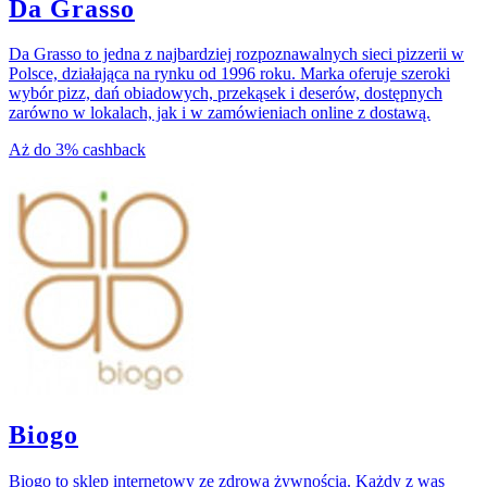
Da Grasso
Da Grasso to jedna z najbardziej rozpoznawalnych sieci pizzerii w
Polsce, działająca na rynku od 1996 roku. Marka oferuje szeroki
wybór pizz, dań obiadowych, przekąsek i deserów, dostępnych
zarówno w lokalach, jak i w zamówieniach online z dostawą.
Aż do
3%
cashback
Biogo
Biogo to sklep internetowy ze zdrową żywnością. Każdy z was