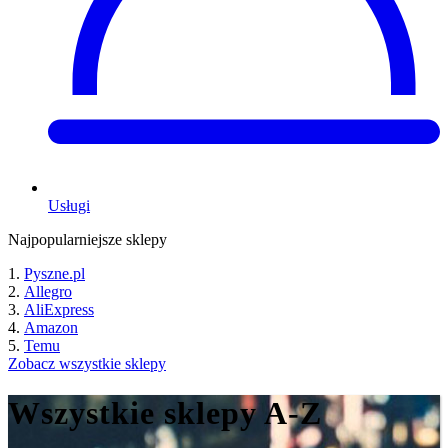
Usługi
Najpopularniejsze sklepy
Pyszne.pl
Allegro
AliExpress
Amazon
Temu
Zobacz wszystkie sklepy
Wszystkie sklepy A-Z