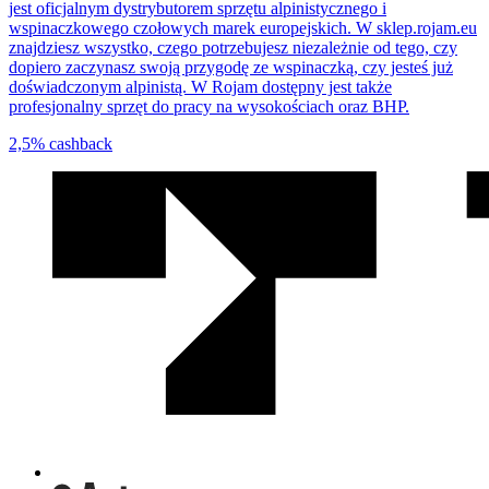
jest oficjalnym dystrybutorem sprzętu alpinistycznego i
wspinaczkowego czołowych marek europejskich. W sklep.rojam.eu
znajdziesz wszystko, czego potrzebujesz niezależnie od tego, czy
dopiero zaczynasz swoją przygodę ze wspinaczką, czy jesteś już
doświadczonym alpinistą. W Rojam dostępny jest także
profesjonalny sprzęt do pracy na wysokościach oraz BHP.
2,5%
cashback
We
współpracy
z