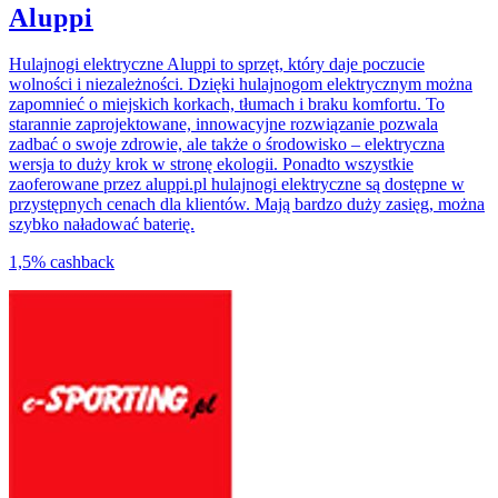
Aluppi
Hulajnogi elektryczne Aluppi to sprzęt, który daje poczucie
wolności i niezależności. Dzięki hulajnogom elektrycznym można
zapomnieć o miejskich korkach, tłumach i braku komfortu. To
starannie zaprojektowane, innowacyjne rozwiązanie pozwala
zadbać o swoje zdrowie, ale także o środowisko – elektryczna
wersja to duży krok w stronę ekologii. Ponadto wszystkie
zaoferowane przez aluppi.pl hulajnogi elektryczne są dostępne w
przystępnych cenach dla klientów. Mają bardzo duży zasięg, można
szybko naładować baterię.
1,5%
cashback