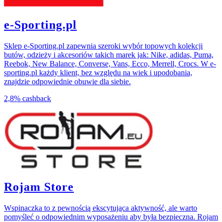
e-Sporting.pl
Sklep e-Sporting.pl zapewnia szeroki wybór topowych kolekcji
butów, odzieży i akcesoriów takich marek jak: Nike, adidas, Puma,
Reebok, New Balance, Converse, Vans, Ecco, Merrell, Crocs. W e-
sporting.pl każdy klient, bez względu na wiek i upodobania,
znajdzie odpowiednie obuwie dla siebie.
2,8%
cashback
Rojam Store
Wspinaczka to z pewnością ekscytująca aktywność, ale warto
pomyśleć o odpowiednim wyposażeniu aby była bezpieczna. Rojam