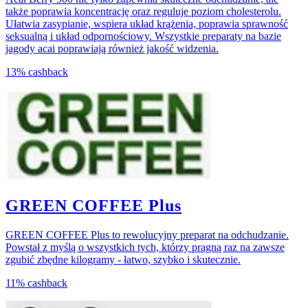
ściana.
także poprawia koncentrację oraz reguluje poziom cholesterolu.
Ułatwia zasypianie, wspiera układ krążenia, poprawia sprawność
seksualną i układ odpornościowy. Wszystkie preparaty na bazie
jagody acai poprawiają również jakość widzenia.
13%
cashback
GREEN COFFEE Plus
GREEN COFFEE Plus to rewolucyjny preparat na odchudzanie.
Powstał z myślą o wszystkich tych, którzy pragną raz na zawsze
zgubić zbędne kilogramy - łatwo, szybko i skutecznie.
11%
cashback