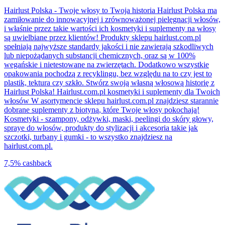
Hairlust Polska - Twoje włosy to Twoja historia Hairlust Polska ma
zamiłowanie do innowacyjnej i zrównoważonej pielęgnacji włosów,
i właśnie przez takie wartości ich kosmetyki i suplementy na włosy
są uwielbiane przez klientów! Produkty sklepu hairlust.com.pl
spełniają najwyższe standardy jakości i nie zawierają szkodliwych
lub niepożądanych substancji chemicznych, oraz są w 100%
wegańskie i nietestowane na zwierzętach. Dodatkowo wszystkie
opakowania pochodzą z recyklingu, bez względu na to czy jest to
plastik, tektura czy szkło. Stwórz swoją własną włosową historię z
Hairlust Polska! Hairlust.com.pl kosmetyki i suplementy dla Twoich
włosów W asortymencie sklepu hairlust.com.pl znajdziesz starannie
dobrane suplementy z biotyną, które Twoje włosy pokochają!
Kosmetyki - szampony, odżywki, maski, peelingi do skóry głowy,
spraye do włosów, produkty do stylizacji i akcesoria takie jak
szczotki, turbany i gumki - to wszystko znajdziesz na
hairlust.com.pl.
7,5%
cashback