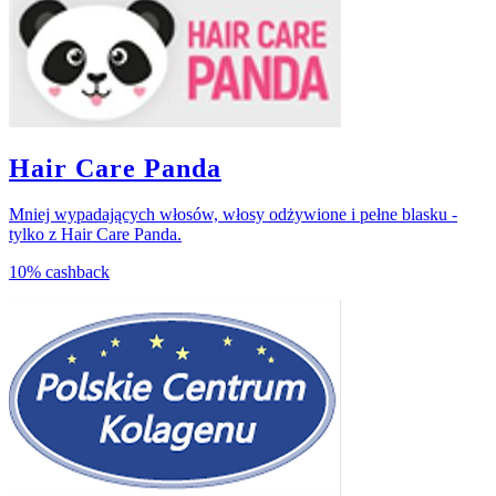
Hair Care Panda
Mniej wypadających włosów, włosy odżywione i pełne blasku -
tylko z Hair Care Panda.
10%
cashback