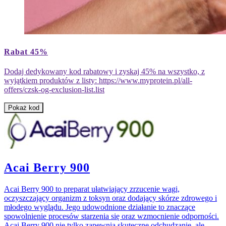
Dwie
ręce
Rabat 45%
trzymają
przezroczyste
Dodaj dedykowany kod rabatowy i zyskaj 45% na wszystko, z
kubki
wyjątkiem produktów z listy: https://www.myprotein.pl/all-
z
offers/czsk-og-exclusion-list.list
napojami.
Jeden
Pokaż kod
kubek
jest
zielony,
a
drugi
brązowy,
Acai Berry 900
obydwa
z
lodem,
Acai Berry 900 to preparat ułatwiający zrzucenie wagi,
w
oczyszczający organizm z toksyn oraz dodający skórze zdrowego i
tle
młodego wyglądu. Jego udowodnione działanie to znaczące
widoczna
spowolnienie procesów starzenia się oraz wzmocnienie odporności.
różowa
Acai Berry 900 nie tylko zapewnia skuteczne odchudzanie, ale