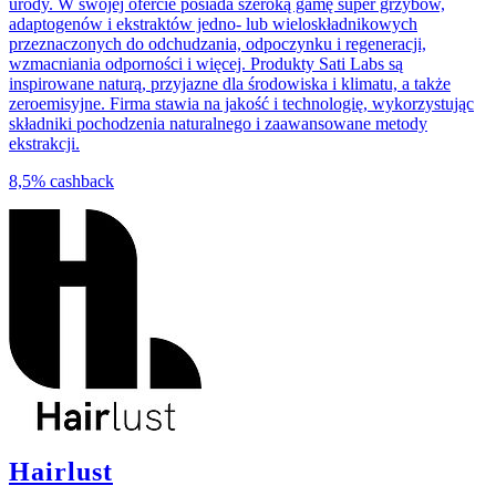
urody. W swojej ofercie posiada szeroką gamę super grzybów,
adaptogenów i ekstraktów jedno- lub wieloskładnikowych
przeznaczonych do odchudzania, odpoczynku i regeneracji,
wzmacniania odporności i więcej. Produkty Sati Labs są
inspirowane naturą, przyjazne dla środowiska i klimatu, a także
zeroemisyjne. Firma stawia na jakość i technologię, wykorzystując
składniki pochodzenia naturalnego i zaawansowane metody
ekstrakcji.
8,5%
cashback
Hairlust