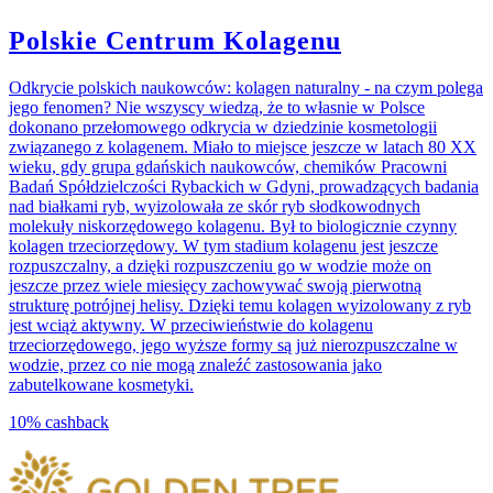
Polskie Centrum Kolagenu
Odkrycie polskich naukowców: kolagen naturalny - na czym polega
jego fenomen? Nie wszyscy wiedzą, że to własnie w Polsce
dokonano przełomowego odkrycia w dziedzinie kosmetologii
związanego z kolagenem. Miało to miejsce jeszcze w latach 80 XX
wieku, gdy grupa gdańskich naukowców, chemików Pracowni
Badań Spółdzielczości Rybackich w Gdyni, prowadzących badania
nad białkami ryb, wyizolowała ze skór ryb słodkowodnych
molekuły niskorzędowego kolagenu. Był to biologicznie czynny
kolagen trzeciorzędowy. W tym stadium kolagenu jest jeszcze
rozpuszczalny, a dzięki rozpuszczeniu go w wodzie może on
jeszcze przez wiele miesięcy zachowywać swoją pierwotną
strukturę potrójnej helisy. Dzięki temu kolagen wyizolowany z ryb
jest wciąż aktywny. W przeciwieństwie do kolagenu
trzeciorzędowego, jego wyższe formy są już nierozpuszczalne w
wodzie, przez co nie mogą znaleźć zastosowania jako
zabutelkowane kosmetyki.
10%
cashback