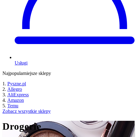
Usługi
Najpopularniejsze sklepy
Pyszne.pl
Allegro
AliExpress
Amazon
Temu
Zobacz wszystkie sklepy
Drogerie