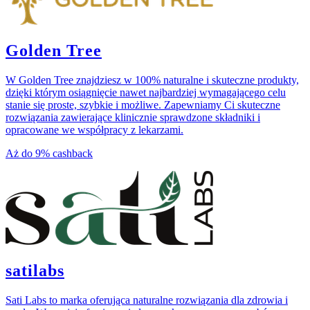
Golden Tree
W Golden Tree znajdziesz w 100% naturalne i skuteczne produkty,
dzięki którym osiągnięcie nawet najbardziej wymagającego celu
stanie się proste, szybkie i możliwe. Zapewniamy Ci skuteczne
rozwiązania zawierające klinicznie sprawdzone składniki i
opracowane we współpracy z lekarzami.
Aż do
9%
cashback
satilabs
Sati Labs to marka oferująca naturalne rozwiązania dla zdrowia i