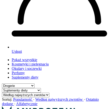
Usługi
Pokaż wszystkie
Kosmetyki i pielęgnacja
Okulary i soczewki
Perfumy
Suplementy diety
Sortuj:
Popularność
·
Według najwyższych zwrotów
·
Ostatnio
dodane
·
Alfabetycznie