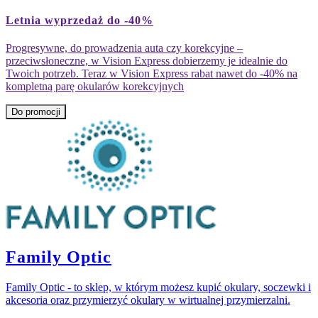
Na
obrazie
Letnia wyprzedaż do -40%
widać
dwoje
Progresywne, do prowadzenia auta czy korekcyjne –
ludzi
przeciwsłoneczne, w Vision Express dobierzemy je idealnie do
–
Twoich potrzeb. Teraz w Vision Express rabat nawet do -40% na
kobietę
kompletną parę okularów korekcyjnych
z
długimi,
Do promocji
falującymi
włosami
w
czerwonej
bluzie
oraz
mężczyznę
w
żółtej
koszuli.
Tło
Family Optic
jest
kolorowe,
z
Family Optic - to sklep, w którym możesz kupić okulary, soczewki i
odcieniami
akcesoria oraz przymierzyć okulary w wirtualnej przymierzalni.
żółci