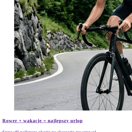
Mężczyzna
na
Rower + wakacje = najlepszy urlop
rowerze
górskim