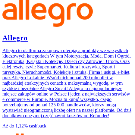
Allegro
Allegro to platforma zakupowa oferująca produkty we wszystkich
kluczowych kategoriach W tym Motoryzacja, Moda, Dom i Ogród,
Elektronika, Książki i Kolekcje, Dzieci czy Zdrowie i Uroda. Oraz
całej reszty, czyli: Supermarket, Kultura i rozrywka, Sport i
turystyka, Nieruchomości, Kolekcje i sztuka, Firma i usługi, e-bilet,
oraz Allegro Lokalnie. Wśród nich ponad 200 mln ofert w
najbardziej atrakcyjnych cenach z maksymalną wygodą, w tym
szybkie i bezpłatne Allegro Smart! Allegro to najpopularniejsze
miejsce zakupów online w Polsce i jeden z największych serwisów
e-commerce w Europie. Można tu kupić wszystko, czego
potrzebujemy od ponad 125 000 handlowców, którzy mogą
wystawiać nieograniczoną liczbę ofert na naszej platformie. Od dziś
dodatkowo otrzymuj część zwrot kosztów od Refunder!
Aż do
1,12%
cashback