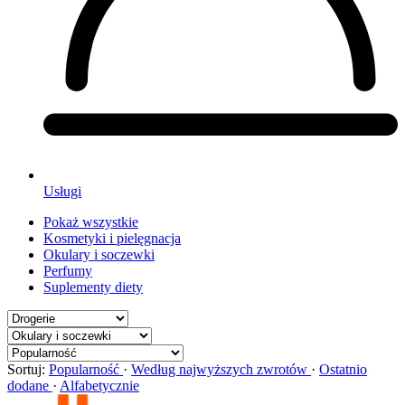
Usługi
Pokaż wszystkie
Kosmetyki i pielęgnacja
Okulary i soczewki
Perfumy
Suplementy diety
Sortuj:
Popularność
·
Według najwyższych zwrotów
·
Ostatnio
dodane
·
Alfabetycznie