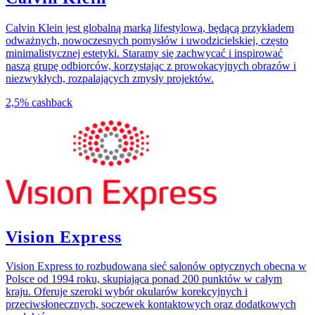
Calvin Klein jest globalną marką lifestylową, będącą przykładem
odważnych, nowoczesnych pomysłów i uwodzicielskiej, często
minimalistycznej estetyki. Staramy się zachwycać i inspirować
naszą grupę odbiorców, korzystając z prowokacyjnych obrazów i
niezwykłych, rozpalających zmysły projektów.
2,5%
cashback
Vision Express
Vision Express to rozbudowana sieć salonów optycznych obecna w
Polsce od 1994 roku, skupiająca ponad 200 punktów w całym
kraju. Oferuje szeroki wybór okularów korekcyjnych i
przeciwsłonecznych, soczewek kontaktowych oraz dodatkowych