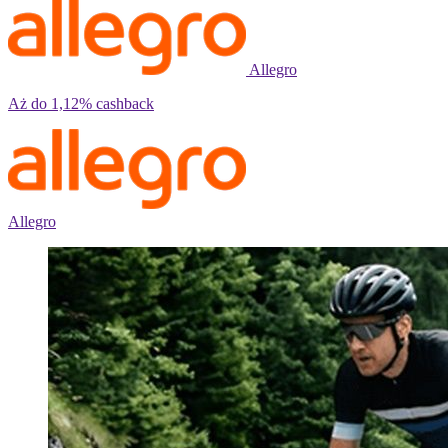
Allegro
Aż do
1,12%
cashback
Allegro