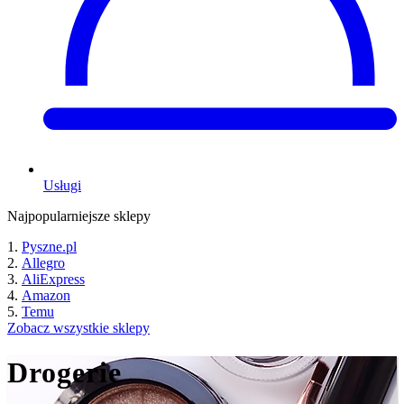
Usługi
Najpopularniejsze sklepy
Pyszne.pl
Allegro
AliExpress
Amazon
Temu
Zobacz wszystkie sklepy
Drogerie