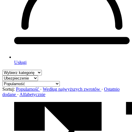
Usługi
Sortuj:
Popularność
·
Według najwyższych zwrotów
·
Ostatnio
dodane
·
Alfabetycznie
We
współpracy
z