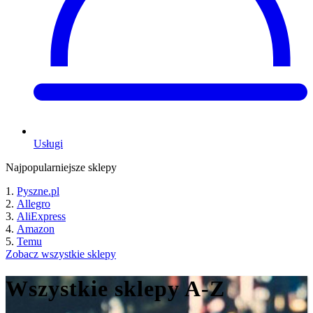
Usługi
Najpopularniejsze sklepy
Pyszne.pl
Allegro
AliExpress
Amazon
Temu
Zobacz wszystkie sklepy
Wszystkie sklepy A-Z