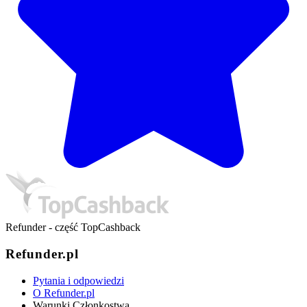
Refunder - część TopCashback
Refunder.pl
Pytania i odpowiedzi
O Refunder.pl
Warunki Członkostwa