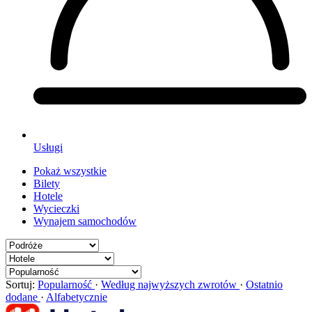
Usługi
Pokaż wszystkie
Bilety
Hotele
Wycieczki
Wynajem samochodów
Sortuj:
Popularność
·
Według najwyższych zwrotów
·
Ostatnio
dodane
·
Alfabetycznie