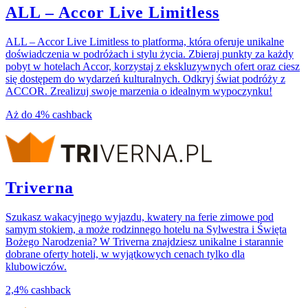
ALL – Accor Live Limitless
ALL – Accor Live Limitless to platforma, która oferuje unikalne
doświadczenia w podróżach i stylu życia. Zbieraj punkty za każdy
pobyt w hotelach Accor, korzystaj z ekskluzywnych ofert oraz ciesz
się dostępem do wydarzeń kulturalnych. Odkryj świat podróży z
ACCOR. Zrealizuj swoje marzenia o idealnym wypoczynku!
Aż do
4%
cashback
Triverna
Szukasz wakacyjnego wyjazdu, kwatery na ferie zimowe pod
samym stokiem, a może rodzinnego hotelu na Sylwestra i Święta
Bożego Narodzenia? W Triverna znajdziesz unikalne i starannie
dobrane oferty hoteli, w wyjątkowych cenach tylko dla
klubowiczów.
2,4%
cashback