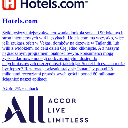
Hotels.com
Setki tysięcy miejsc zakwaterowania dookoła świata i 90 lokalnych
stron internetowych w 41 językach, Hotels.com ma wszystko, więc
jeśli szukasz ofert w Vegas, domków na drzewie w Tajlandii, lub
willi z widokiem, od celu dzieli Cię jedno kliknięcie. A z naszym
nagradzanym programem lojalnościowym, konsumenci mogą
zyskać darmowe noclegi podczas pobytu i dostęp do
natychmiastowych oszczędności, takich jak Secret Prices…co może
być lepsze? Rezerwacje właśnie stały się “smart”, z ponad 25
milionami recenzjami prawdziwych gości i ponad 60 milionami
ściągnięć naszej aplikacji.
Aż do
2%
cashback