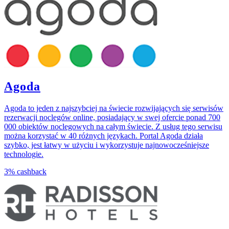
Agoda
Agoda to jeden z najszybciej na świecie rozwijających się serwisów
rezerwacji noclegów online, posiadający w swej ofercie ponad 700
000 obiektów noclegowych na całym świecie. Z usług tego serwisu
można korzystać w 40 różnych językach. Portal Agoda działa
szybko, jest łatwy w użyciu i wykorzystuje najnowocześniejsze
technologie.
3%
cashback