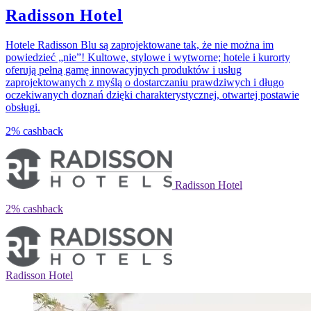
Radisson Hotel
Hotele Radisson Blu są zaprojektowane tak, że nie można im
powiedzieć „nie”! Kultowe, stylowe i wytworne; hotele i kurorty
oferują pełną gamę innowacyjnych produktów i usług
zaprojektowanych z myślą o dostarczaniu prawdziwych i długo
oczekiwanych doznań dzięki charakterystycznej, otwartej postawie
obsługi.
2%
cashback
Radisson Hotel
2%
cashback
Radisson Hotel