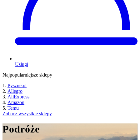
Usługi
Najpopularniejsze sklepy
Pyszne.pl
Allegro
AliExpress
Amazon
Temu
Zobacz wszystkie sklepy
Podróże