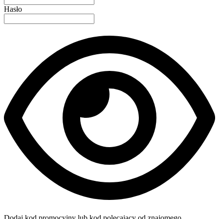
Hasło
Dodaj kod promocyjny lub kod polecający od znajomego