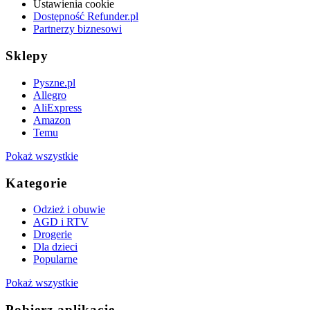
Ustawienia cookie
Dostępność Refunder.pl
Partnerzy biznesowi
Sklepy
Pyszne.pl
Allegro
AliExpress
Amazon
Temu
Pokaż wszystkie
Kategorie
Odzież i obuwie
AGD i RTV
Drogerie
Dla dzieci
Popularne
Pokaż wszystkie
Pobierz aplikację