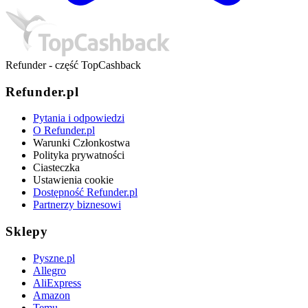
Refunder - część TopCashback
Refunder.pl
Pytania i odpowiedzi
O Refunder.pl
Warunki Członkostwa
Polityka prywatności
Ciasteczka
Ustawienia cookie
Dostępność Refunder.pl
Partnerzy biznesowi
Sklepy
Pyszne.pl
Allegro
AliExpress
Amazon
Temu