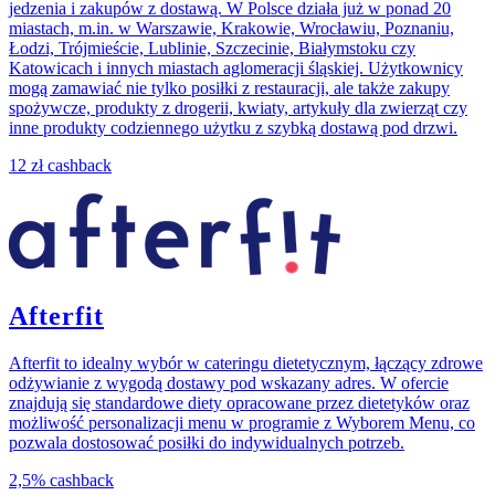
jedzenia i zakupów z dostawą. W Polsce działa już w ponad 20
miastach, m.in. w Warszawie, Krakowie, Wrocławiu, Poznaniu,
Łodzi, Trójmieście, Lublinie, Szczecinie, Białymstoku czy
Katowicach i innych miastach aglomeracji śląskiej. Użytkownicy
mogą zamawiać nie tylko posiłki z restauracji, ale także zakupy
spożywcze, produkty z drogerii, kwiaty, artykuły dla zwierząt czy
inne produkty codziennego użytku z szybką dostawą pod drzwi.
12 zł
cashback
Afterfit
Afterfit to idealny wybór w cateringu dietetycznym, łączący zdrowe
odżywianie z wygodą dostawy pod wskazany adres. W ofercie
znajdują się standardowe diety opracowane przez dietetyków oraz
możliwość personalizacji menu w programie z Wyborem Menu, co
pozwala dostosować posiłki do indywidualnych potrzeb.
2,5%
cashback