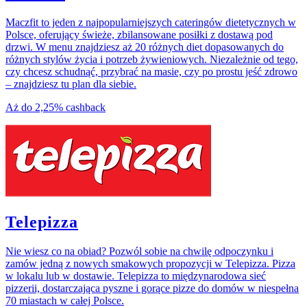
Maczfit to jeden z najpopularniejszych cateringów dietetycznych w
Polsce, oferujący świeże, zbilansowane posiłki z dostawą pod
drzwi. W menu znajdziesz aż 20 różnych diet dopasowanych do
różnych stylów życia i potrzeb żywieniowych. Niezależnie od tego,
czy chcesz schudnąć, przybrać na masie, czy po prostu jeść zdrowo
– znajdziesz tu plan dla siebie.
Aż do
2,25%
cashback
Telepizza
Nie wiesz co na obiad? Pozwól sobie na chwilę odpoczynku i
zamów jedną z nowych smakowych propozycji w Telepizza. Pizza
w lokalu lub w dostawie. Telepizza to międzynarodowa sieć
pizzerii, dostarczająca pyszne i gorące pizze do domów w niespełna
70 miastach w całej Polsce.