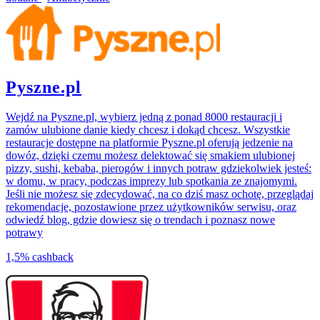
Pyszne.pl
Wejdź na Pyszne.pl, wybierz jedną z ponad 8000 restauracji i
zamów ulubione danie kiedy chcesz i dokąd chcesz. Wszystkie
restauracje dostępne na platformie Pyszne.pl oferują jedzenie na
dowóz, dzięki czemu możesz delektować się smakiem ulubionej
pizzy, sushi, kebaba, pierogów i innych potraw gdziekolwiek jesteś:
w domu, w pracy, podczas imprezy lub spotkania ze znajomymi.
Jeśli nie możesz się zdecydować, na co dziś masz ochotę, przeglądaj
rekomendacje, pozostawione przez użytkowników serwisu, oraz
odwiedź blog, gdzie dowiesz się o trendach i poznasz nowe
potrawy
1,5%
cashback