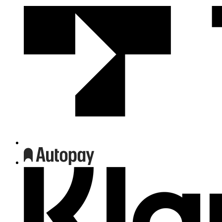
We
współpracy
z