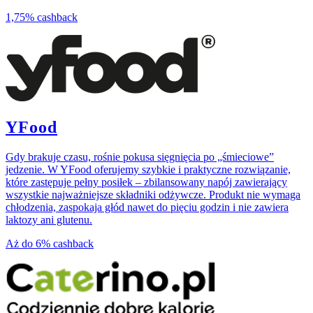
1,75%
cashback
YFood
Gdy brakuje czasu, rośnie pokusa sięgnięcia po „śmieciowe”
jedzenie. W YFood oferujemy szybkie i praktyczne rozwiązanie,
które zastępuje pełny posiłek – zbilansowany napój zawierający
wszystkie najważniejsze składniki odżywcze. Produkt nie wymaga
chłodzenia, zaspokaja głód nawet do pięciu godzin i nie zawiera
laktozy ani glutenu.
Aż do
6%
cashback