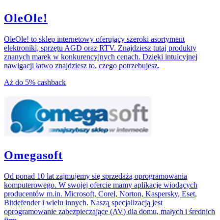
OleOle!
OleOle! to sklep internetowy oferujący szeroki asortyment
elektroniki, sprzętu AGD oraz RTV. Znajdziesz tutaj produkty
znanych marek w konkurencyjnych cenach. Dzięki intuicyjnej
nawigacji łatwo znajdziesz to, czego potrzebujesz.
Aż do
5%
cashback
Omegasoft
Od ponad 10 lat zajmujemy się sprzedażą oprogramowania
komputerowego. W swojej ofercie mamy aplikacje wiodących
producentów m.in. Microsoft, Corel, Norton, Kaspersky, Eset,
Bitdefender i wielu innych. Naszą specjalizacją jest
oprogramowanie zabezpieczające (AV) dla domu, małych i średnich