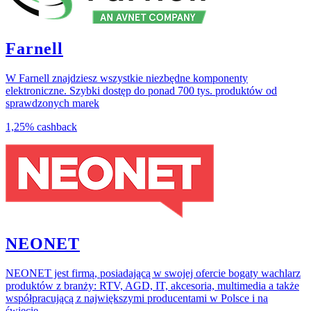
Farnell
W Farnell znajdziesz wszystkie niezbędne komponenty
elektroniczne. Szybki dostęp do ponad 700 tys. produktów od
sprawdzonych marek
1,25%
cashback
NEONET
NEONET jest firmą, posiadającą w swojej ofercie bogaty wachlarz
produktów z branży: RTV, AGD, IT, akcesoria, multimedia a także
współpracującą z największymi producentami w Polsce i na
świecie.