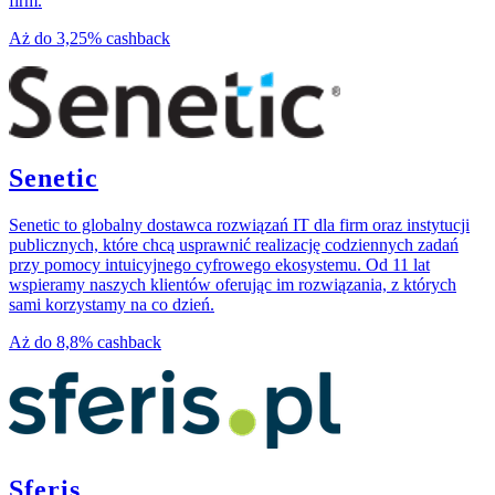
firm.
Aż do
3,25%
cashback
Senetic
Senetic to globalny dostawca rozwiązań IT dla firm oraz instytucji
publicznych, które chcą usprawnić realizację codziennych zadań
przy pomocy intuicyjnego cyfrowego ekosystemu. Od 11 lat
wspieramy naszych klientów oferując im rozwiązania, z których
sami korzystamy na co dzień.
Aż do
8,8%
cashback
Sferis