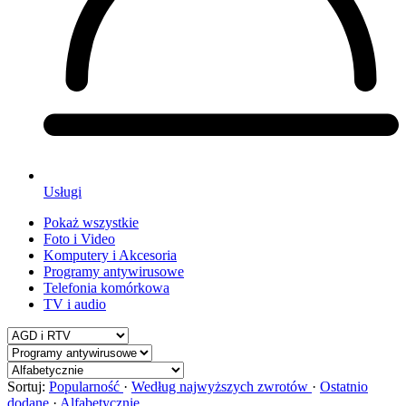
Usługi
Pokaż wszystkie
Foto i Video
Komputery i Akcesoria
Programy antywirusowe
Telefonia komórkowa
TV i audio
Sortuj:
Popularność
·
Według najwyższych zwrotów
·
Ostatnio
dodane
·
Alfabetycznie