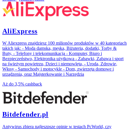
AliExpress
W Aliexpress znajdziesz 100 milionów produktów w 40 kategoriach
takich jak: - Moda damska, męska, Biżuteria, dodatki, Torby &
Buty, - Telefony i telekomunikacja - Komputer, Biuro i
Bezpieczeństwo, Elektronika użytkowa - Zabawki, Zabawa i sport
na świeżym powietrzu, Dzieci i niemowlęta, - Uroda, Zdrowie,
Włosy - Samochody i motocykle - Dom, zwierzęta domowe i
urządzenia, oraz Majsterkowanie i Narzędzia
Aż do
3,5%
cashback
Bitdefender.pl
Antywirus zbiera najleszpsze opinie w testach PcWorld, czy