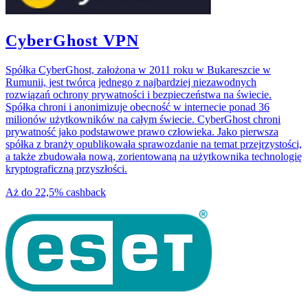
CyberGhost VPN
Spółka CyberGhost, założona w 2011 roku w Bukareszcie w
Rumunii, jest twórcą jednego z najbardziej niezawodnych
rozwiązań ochrony prywatności i bezpieczeństwa na świecie.
Spółka chroni i anonimizuje obecność w internecie ponad 36
milionów użytkowników na całym świecie. CyberGhost chroni
prywatność jako podstawowe prawo człowieka. Jako pierwsza
spółka z branży opublikowała sprawozdanie na temat przejrzystości,
a także zbudowała nową, zorientowaną na użytkownika technologię
kryptograficzną przyszłości.
Aż do
22,5%
cashback