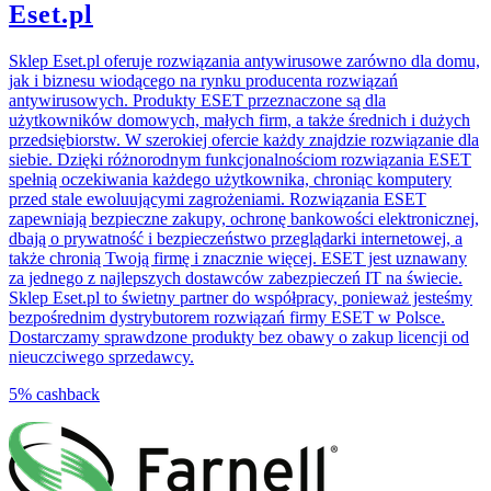
Eset.pl
Sklep Eset.pl oferuje rozwiązania antywirusowe zarówno dla domu,
jak i biznesu wiodącego na rynku producenta rozwiązań
antywirusowych. Produkty ESET przeznaczone są dla
użytkowników domowych, małych firm, a także średnich i dużych
przedsiębiorstw. W szerokiej ofercie każdy znajdzie rozwiązanie dla
siebie. Dzięki różnorodnym funkcjonalnościom rozwiązania ESET
spełnią oczekiwania każdego użytkownika, chroniąc komputery
przed stale ewoluującymi zagrożeniami. Rozwiązania ESET
zapewniają bezpieczne zakupy, ochronę bankowości elektronicznej,
dbają o prywatność i bezpieczeństwo przeglądarki internetowej, a
także chronią Twoją firmę i znacznie więcej. ESET jest uznawany
za jednego z najlepszych dostawców zabezpieczeń IT na świecie.
Sklep Eset.pl to świetny partner do współpracy, ponieważ jesteśmy
bezpośrednim dystrybutorem rozwiązań firmy ESET w Polsce.
Dostarczamy sprawdzone produkty bez obawy o zakup licencji od
nieuczciwego sprzedawcy.
5%
cashback