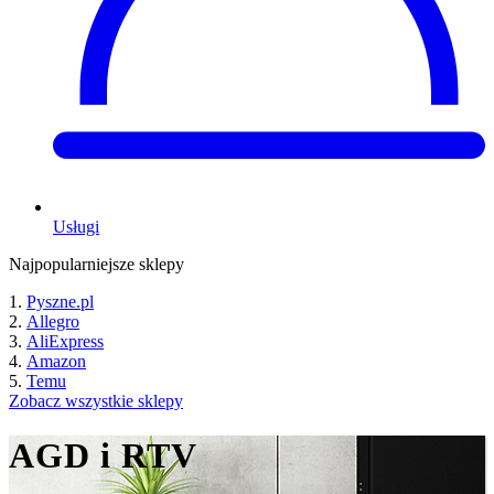
Usługi
Najpopularniejsze sklepy
Pyszne.pl
Allegro
AliExpress
Amazon
Temu
Zobacz wszystkie sklepy
AGD i RTV