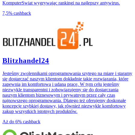
KomputerSwiat wygrywając rankingi na najlepszy antywirus.
7,5%
cashback
Blitzhandel24
Jesteśmy zwolennikami oprogramowania szytego na miarę i staramy
się dostarczać naszym klientom dokładnie takie rozwiązania, które
zapewnią im komfortową i udaną pracę. W tym celu jesteśmy
niezwykle transparentni i zobowiązujemy się do dostarczania
naszym klientom biznesowym i prywatnym przez cały czas
najnowszego oprogramowania. Dlatego też oferujemy doskonałe
koncepcje szybkiej dostawy, jak również niezwykle komfortowy
zakup wszystkich istotnych produktów.
Aż do
6%
cashback