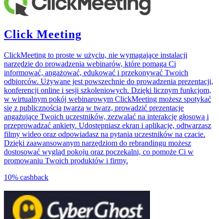
Click Meeting
ClickMeeting to proste w użyciu, nie wymagające instalacji
narzędzie do prowadzenia webinarów, które pomaga Ci
informować, angażować, edukować i przekonywać Twoich
odbiorców. Używane jest powszechnie do prowadzenia prezentacji,
konferencji online i sesji szkoleniowych. Dzięki licznym funkcjom,
w wirtualnym pokój webinarowym ClickMeeting możesz spotykać
się z publicznością twarzą w twarz, prowadzić prezentacje
angażujące Twoich uczestników, zezwalać na interakcję głosową i
przeprowadzać ankiety. Udostępniasz ekran i aplikacje, odtwarzasz
filmy wideo oraz odpowiadasz na pytania uczestników na czacie.
Dzięki zaawansowanym narzędziom do rebrandingu możesz
dostosować wygląd pokoju oraz poczekalni, co pomoże Ci w
promowaniu Twoich produktów i firmy.
10%
cashback