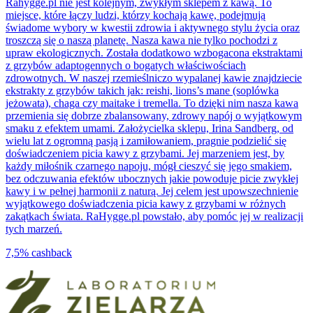
Rahygge.pl nie jest kolejnym, zwykłym sklepem z kawą. To
miejsce, które łączy ludzi, którzy kochają kawę, podejmują
świadome wybory w kwestii zdrowia i aktywnego stylu życia oraz
troszczą się o naszą planetę. Nasza kawa nie tylko pochodzi z
upraw ekologicznych. Została dodatkowo wzbogacona ekstraktami
z grzybów adaptogennych o bogatych właściwościach
zdrowotnych. W naszej rzemieślniczo wypalanej kawie znajdziecie
ekstrakty z grzybów takich jak: reishi, lions’s mane (soplówka
jeżowata), chaga czy maitake i tremella. To dzięki nim nasza kawa
przemienia się dobrze zbalansowany, zdrowy napój o wyjątkowym
smaku z efektem umami. Założycielka sklepu, Irina Sandberg, od
wielu lat z ogromną pasją i zamiłowaniem, pragnie podzielić się
doświadczeniem picia kawy z grzybami. Jej marzeniem jest, by
każdy miłośnik czarnego napoju, mógł cieszyć się jego smakiem,
bez odczuwania efektów ubocznych jakie powoduje picie zwykłej
kawy i w pełnej harmonii z naturą. Jej celem jest upowszechnienie
wyjątkowego doświadczenia picia kawy z grzybami w różnych
zakątkach świata. RaHygge.pl powstało, aby pomóc jej w realizacji
tych marzeń.
7,5%
cashback