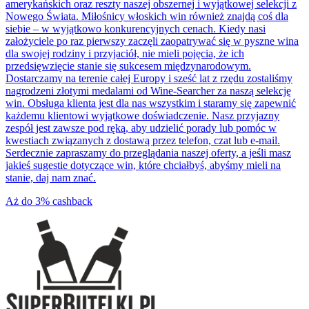
amerykańskich oraz reszty naszej obszernej i wyjątkowej selekcji z
Nowego Świata. Miłośnicy włoskich win również znajdą coś dla
siebie – w wyjątkowo konkurencyjnych cenach. Kiedy nasi
założyciele po raz pierwszy zaczęli zaopatrywać się w pyszne wina
dla swojej rodziny i przyjaciół, nie mieli pojęcia, że ​​ich
przedsięwzięcie stanie się sukcesem międzynarodowym.
Dostarczamy na terenie całej Europy i sześć lat z rzędu zostaliśmy
nagrodzeni złotymi medalami od Wine-Searcher za naszą selekcję
win. Obsługa klienta jest dla nas wszystkim i staramy się zapewnić
każdemu klientowi wyjątkowe doświadczenie. Nasz przyjazny
zespół jest zawsze pod ręką, aby udzielić porady lub pomóc w
kwestiach związanych z dostawą przez telefon, czat lub e-mail.
Serdecznie zapraszamy do przeglądania naszej oferty, a jeśli masz
jakieś sugestie dotyczące win, które chciałbyś, abyśmy mieli na
stanie, daj nam znać.
Aż do
3%
cashback