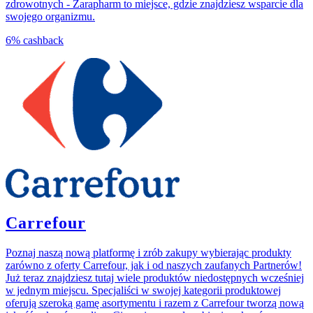
zdrowotnych - Zarapharm to miejsce, gdzie znajdziesz wsparcie dla
swojego organizmu.
6%
cashback
Carrefour
Poznaj naszą nową platformę i zrób zakupy wybierając produkty
zarówno z oferty Carrefour, jak i od naszych zaufanych Partnerów!
Już teraz znajdziesz tutaj wiele produktów niedostępnych wcześniej
w jednym miejscu. Specjaliści w swojej kategorii produktowej
oferują szeroką gamę asortymentu i razem z Carrefour tworzą nową