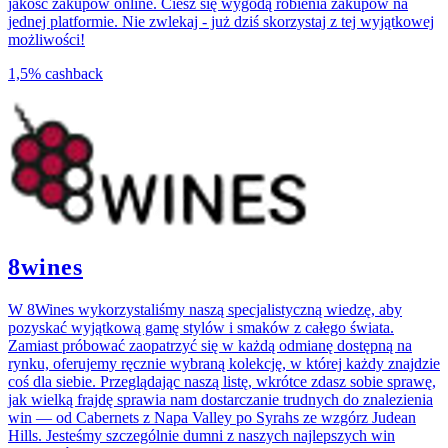
jakość zakupów online. Ciesz się wygodą robienia zakupów na
jednej platformie. Nie zwlekaj - już dziś skorzystaj z tej wyjątkowej
możliwości!
1,5%
cashback
8wines
W 8Wines wykorzystaliśmy naszą specjalistyczną wiedzę, aby
pozyskać wyjątkową gamę stylów i smaków z całego świata.
Zamiast próbować zaopatrzyć się w każdą odmianę dostępną na
rynku, oferujemy ręcznie wybraną kolekcję, w której każdy znajdzie
coś dla siebie. Przeglądając naszą listę, wkrótce zdasz sobie sprawę,
jak wielką frajdę sprawia nam dostarczanie trudnych do znalezienia
win — od Cabernets z Napa Valley po Syrahs ze wzgórz Judean
Hills. Jesteśmy szczególnie dumni z naszych najlepszych win