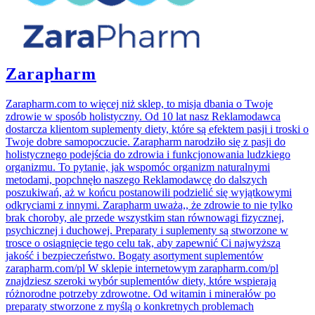
Zarapharm
Zarapharm.com to więcej niż sklep, to misja dbania o Twoje
zdrowie w sposób holistyczny. Od 10 lat nasz Reklamodawca
dostarcza klientom suplementy diety, które są efektem pasji i troski o
Twoje dobre samopoczucie. Zarapharm narodziło się z pasji do
holistycznego podejścia do zdrowia i funkcjonowania ludzkiego
organizmu. To pytanie, jak wspomóc organizm naturalnymi
metodami, popchnęło naszego Reklamodawcę do dalszych
poszukiwań, aż w końcu postanowili podzielić się wyjątkowymi
odkryciami z innymi. Zarapharm uważa,, że zdrowie to nie tylko
brak choroby, ale przede wszystkim stan równowagi fizycznej,
psychicznej i duchowej. Preparaty i suplementy są stworzone w
trosce o osiągnięcie tego celu tak, aby zapewnić Ci najwyższą
jakość i bezpieczeństwo. Bogaty asortyment suplementów
zarapharm.com/pl W sklepie internetowym zarapharm.com/pl
znajdziesz szeroki wybór suplementów diety, które wspierają
różnorodne potrzeby zdrowotne. Od witamin i minerałów po
preparaty stworzone z myślą o konkretnych problemach