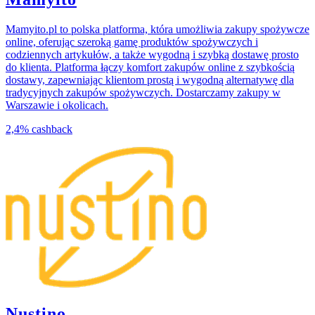
Mamyito.pl to polska platforma, która umożliwia zakupy spożywcze
online, oferując szeroką gamę produktów spożywczych i
codziennych artykułów, a także wygodną i szybką dostawę prosto
do klienta. Platforma łączy komfort zakupów online z szybkością
dostawy, zapewniając klientom prostą i wygodną alternatywę dla
tradycyjnych zakupów spożywczych. Dostarczamy zakupy w
Warszawie i okolicach.
2,4%
cashback
Nustino