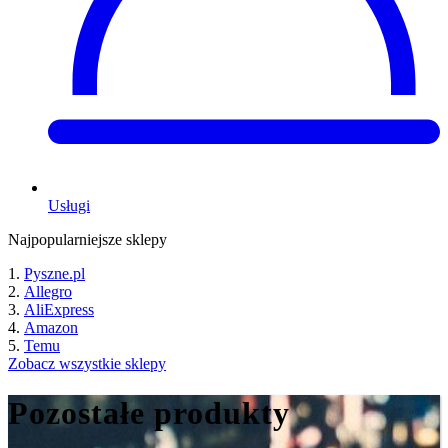
Usługi
Najpopularniejsze sklepy
Pyszne.pl
Allegro
AliExpress
Amazon
Temu
Zobacz wszystkie sklepy
Pozostałe produkty