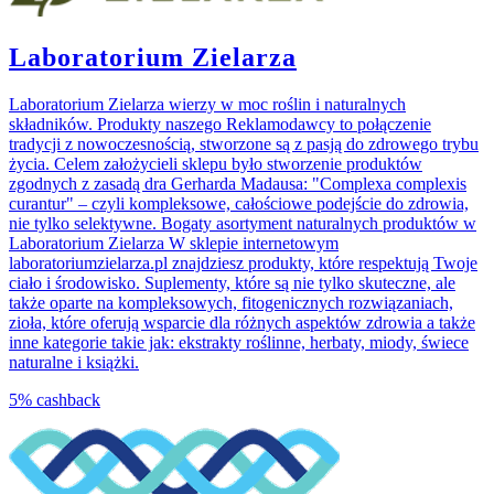
Laboratorium Zielarza
Laboratorium Zielarza wierzy w moc roślin i naturalnych
składników. Produkty naszego Reklamodawcy to połączenie
tradycji z nowoczesnością, stworzone są z pasją do zdrowego trybu
życia. Celem założycieli sklepu było stworzenie produktów
zgodnych z zasadą dra Gerharda Madausa: "Complexa complexis
curantur" – czyli kompleksowe, całościowe podejście do zdrowia,
nie tylko selektywne. Bogaty asortyment naturalnych produktów w
Laboratorium Zielarza W sklepie internetowym
laboratoriumzielarza.pl znajdziesz produkty, które respektują Twoje
ciało i środowisko. Suplementy, które są nie tylko skuteczne, ale
także oparte na kompleksowych, fitogenicznych rozwiązaniach,
zioła, które oferują wsparcie dla różnych aspektów zdrowia a także
inne kategorie takie jak: ekstrakty roślinne, herbaty, miody, świece
naturalne i książki.
5%
cashback