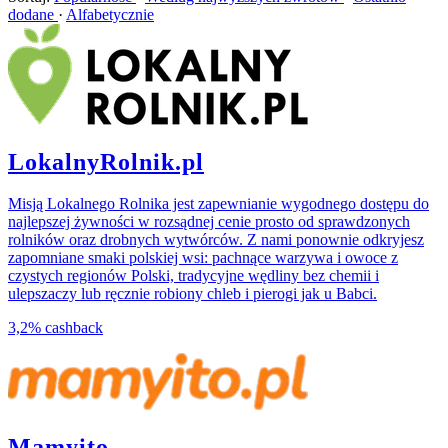
dodane
·
Alfabetycznie
LokalnyRolnik.pl
Misją Lokalnego Rolnika jest zapewnianie wygodnego dostępu do
najlepszej żywności w rozsądnej cenie prosto od sprawdzonych
rolników oraz drobnych wytwórców. Z nami ponownie odkryjesz
zapomniane smaki polskiej wsi: pachnące warzywa i owoce z
czystych regionów Polski, tradycyjne wędliny bez chemii i
ulepszaczy lub ręcznie robiony chleb i pierogi jak u Babci.
3,2%
cashback
Mamyito