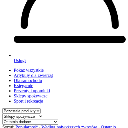
Usługi
Pokaż wszystkie
Artykuły dla zwierząt
Dla samochodu
Księgarnie
Prezenty i upominki
Sklepy spożywcze
Sport i rekreacja
Sortuj:
Popularność
·
Według najwyższych zwrotów
·
Ostatnio