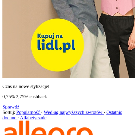
Czas na nowe stylizacje!
0,75%
2,75%
cashback
Sprawdź
Sortuj:
Popularność
·
Według najwyższych zwrotów
·
Ostatnio
dodane
·
Alfabetycznie