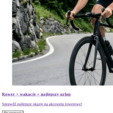
Mężczyzna
na
Rower + wakacje = najlepszy urlop
rowerze
górskim
Sprawdź najlepsze okazje na akcesoria rowerowe!
jedzie
wzdłuż