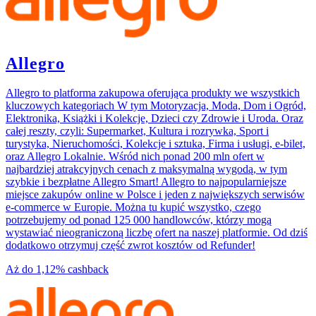
Allegro
Allegro to platforma zakupowa oferująca produkty we wszystkich
kluczowych kategoriach W tym Motoryzacja, Moda, Dom i Ogród,
Elektronika, Książki i Kolekcje, Dzieci czy Zdrowie i Uroda. Oraz
całej reszty, czyli: Supermarket, Kultura i rozrywka, Sport i
turystyka, Nieruchomości, Kolekcje i sztuka, Firma i usługi, e-bilet,
oraz Allegro Lokalnie. Wśród nich ponad 200 mln ofert w
najbardziej atrakcyjnych cenach z maksymalną wygodą, w tym
szybkie i bezpłatne Allegro Smart! Allegro to najpopularniejsze
miejsce zakupów online w Polsce i jeden z największych serwisów
e-commerce w Europie. Można tu kupić wszystko, czego
potrzebujemy od ponad 125 000 handlowców, którzy mogą
wystawiać nieograniczoną liczbę ofert na naszej platformie. Od dziś
dodatkowo otrzymuj część zwrot kosztów od Refunder!
Aż do
1,12%
cashback