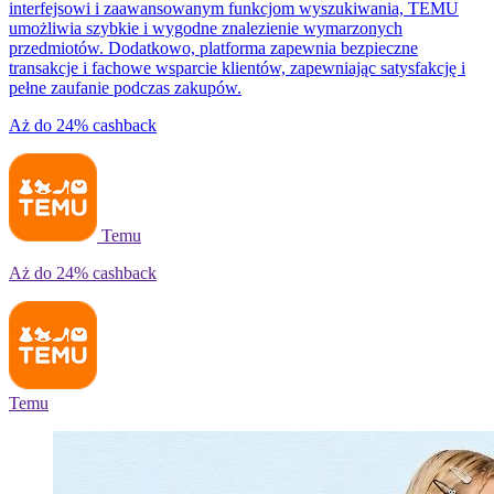
interfejsowi i zaawansowanym funkcjom wyszukiwania, TEMU
umożliwia szybkie i wygodne znalezienie wymarzonych
przedmiotów. Dodatkowo, platforma zapewnia bezpieczne
transakcje i fachowe wsparcie klientów, zapewniając satysfakcję i
pełne zaufanie podczas zakupów.
Aż do
24%
cashback
Temu
Aż do
24%
cashback
Temu