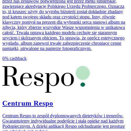
przez nas zestawów potwierdzona jest przez metki jubilerskie,
zawierające akredytację Polskiego Urzędu Probierczego. Oznacza
to, iż kruszec użyty do wyrobu biżuterii został dokładnie zbadany
pod kątem swojego składu oraz czystości stopu. Inny, równie
klasyczny pomysł na prezent dla wybranki serca stanowi album na
zdjęcia, który zbierze wszystkie Wasze wspomnienia w unikatową
całość. Trwała oprawa każdego modelu cechuje się starannym
szyciem i skórzanym obiciem. To sprawia, że oprócz estetycznego
wyglądu, album zapewni trwałe zabezpieczenie chroniące cenne
pamiątki, utrwalone na papierze fotograficznym.
6%
cashback
Centrum Respo
Centrum Respo to zespół dyplomowanych dietetyków i trenerów.
Gwarantujemy indywidualne podejście i stałą opiekę nad każdym
Podopiecznym. A dzięki aplikacji Respo odchudzanie jest prostsze