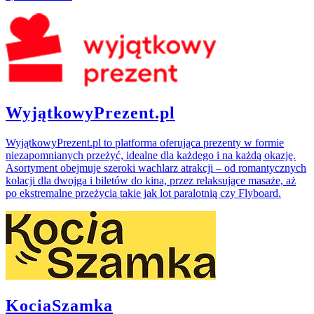
WyjątkowyPrezent.pl
WyjątkowyPrezent.pl to platforma oferująca prezenty w formie
niezapomnianych przeżyć, idealne dla każdego i na każdą okazję.
Asortyment obejmuje szeroki wachlarz atrakcji – od romantycznych
kolacji dla dwojga i biletów do kina, przez relaksujące masaże, aż
po ekstremalne przeżycia takie jak lot paralotnią czy Flyboard.
KociaSzamka