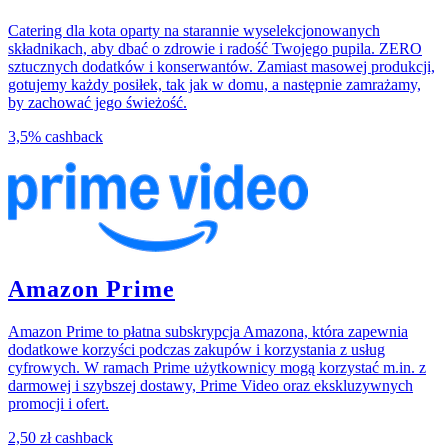
Catering dla kota oparty na starannie wyselekcjonowanych
składnikach, aby dbać o zdrowie i radość Twojego pupila. ZERO
sztucznych dodatków i konserwantów. Zamiast masowej produkcji,
gotujemy każdy posiłek, tak jak w domu, a następnie zamrażamy,
by zachować jego świeżość.
3,5%
cashback
Amazon Prime
Amazon Prime to płatna subskrypcja Amazona, która zapewnia
dodatkowe korzyści podczas zakupów i korzystania z usług
cyfrowych. W ramach Prime użytkownicy mogą korzystać m.in. z
darmowej i szybszej dostawy, Prime Video oraz ekskluzywnych
promocji i ofert.
2,50 zł
cashback