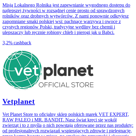
Misją Lokalnego Rolnika jest zapewnianie wygodnego dostępu do
najlepszej żywności w rozsądnej cenie prosto od sprawdzonych
rolników oraz drobnych wytwórców. Z nami ponownie odkryjesz
zapomniane smaki polskiej wsi: pachnące warzywa i owoce z
czystych regionów Polski, tradycyjne wędliny bez chemii i
ulepszaczy lub ręcznie robiony chleb i pierogi jak u Babci.
3,2%
cashback
Vetplanet
Vet Planet Store to oficjalny sklep polskich marek VET EXPERT,
RAW PALEO i MR. BANDIT. Nasz świat kręci się wokół
zwierząt i to z myślą o nich powstają oferowane przez nas produkty:
od profesjonalnych rozwiązań wspierających zdrowie i pielęgnację,