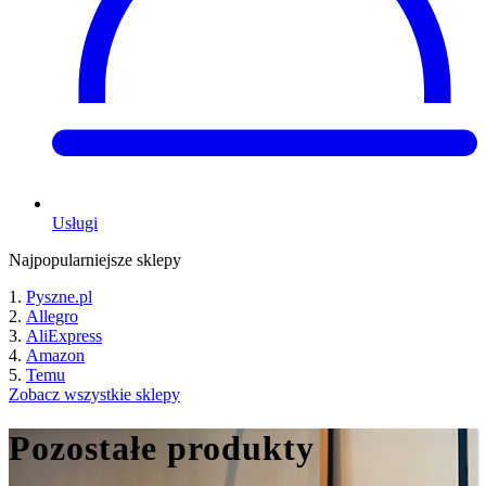
Usługi
Najpopularniejsze sklepy
Pyszne.pl
Allegro
AliExpress
Amazon
Temu
Zobacz wszystkie sklepy
Pozostałe produkty