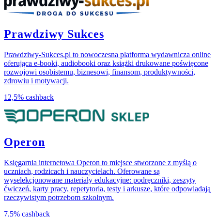
Prawdziwy Sukces
Prawdziwy-Sukces.pl to nowoczesna platforma wydawnicza online
oferująca e-booki, audiobooki oraz książki drukowane poświęcone
rozwojowi osobistemu, biznesowi, finansom, produktywności,
zdrowiu i motywacji.
12,5%
cashback
Operon
Księgarnia internetowa Operon to miejsce stworzone z myślą o
uczniach, rodzicach i nauczycielach. Oferowane są
wyselekcjonowane materiały edukacyjne: podręczniki, zeszyty
ćwiczeń, karty pracy, repetytoria, testy i arkusze, które odpowiadają
rzeczywistym potrzebom szkolnym.
7,5%
cashback