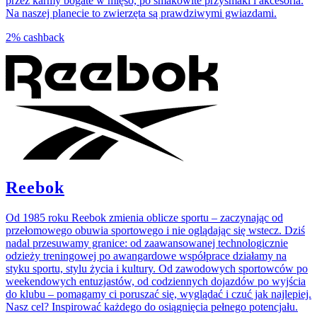
przez karmy bogate w mięso, po smakowite przysmaki i akcesoria.
Na naszej planecie to zwierzęta są prawdziwymi gwiazdami.
2%
cashback
Reebok
Od 1985 roku Reebok zmienia oblicze sportu – zaczynając od
przełomowego obuwia sportowego i nie oglądając się wstecz. Dziś
nadal przesuwamy granice: od zaawansowanej technologicznie
odzieży treningowej po awangardowe współprace działamy na
styku sportu, stylu życia i kultury. Od zawodowych sportowców po
weekendowych entuzjastów, od codziennych dojazdów po wyjścia
do klubu – pomagamy ci poruszać się, wyglądać i czuć jak najlepiej.
Nasz cel? Inspirować każdego do osiągnięcia pełnego potencjału.