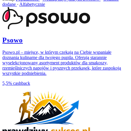
dodane
·
Alfabetycznie
Psowo
Psowo.pl – miejsce, w którym czekają na Ciebie wspaniałe
doznania kulinarne dla twojego pupila. Oferują starannie
wyselekcjonowany asortyment produktów dla smakoszy,
rzemieślniczych napojów i pysznych przekąsek, które zaspokoją
wszystkie podniebienia.
5,5%
cashback