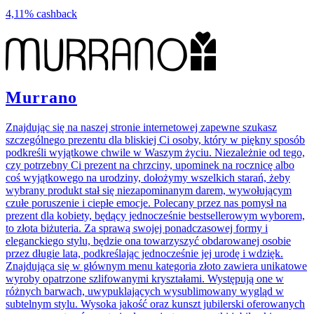
4,11%
cashback
Murrano
Znajdując się na naszej stronie internetowej zapewne szukasz
szczególnego prezentu dla bliskiej Ci osoby, który w piękny sposób
podkreśli wyjątkowe chwile w Waszym życiu. Niezależnie od tego,
czy potrzebny Ci prezent na chrzciny, upominek na rocznicę albo
coś wyjątkowego na urodziny, dołożymy wszelkich starań, żeby
wybrany produkt stał się niezapominanym darem, wywołującym
czułe poruszenie i ciepłe emocje. Polecany przez nas pomysł na
prezent dla kobiety, będący jednocześnie bestsellerowym wyborem,
to złota biżuteria. Za sprawą swojej ponadczasowej formy i
eleganckiego stylu, będzie ona towarzyszyć obdarowanej osobie
przez długie lata, podkreślając jednocześnie jej urodę i wdzięk.
Znajdująca się w głównym menu kategoria złoto zawiera unikatowe
wyroby opatrzone szlifowanymi kryształami. Występują one w
różnych barwach, uwypuklających wysublimowany wygląd w
subtelnym stylu. Wysoka jakość oraz kunszt jubilerski oferowanych