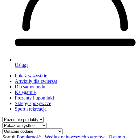
Usługi
Pokaż wszystkie
Artykuły dla zwierząt
Dla samochodu
Księgarnie
Prezenty i upominki
Sklepy spożywcze
Sport i rekreacja
Sortuj:
Popularność
·
Według najwyższych zwrotów
·
Ostatnio